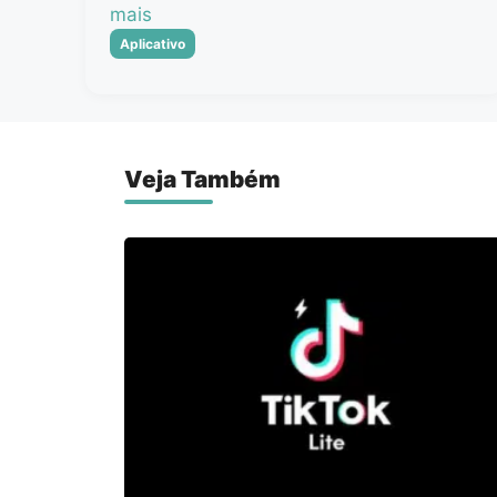
mais
Categorias
Aplicativo
Veja Também