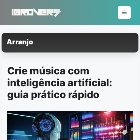
Pular
para
Menu
o
conteúdo
Arranjo
Crie música com
inteligência artificial:
guia prático rápido