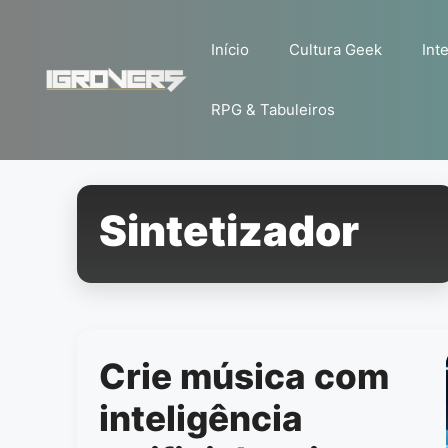
Pular
para
Início
Cultura Geek
Inte
o
conteúdo
RPG & Tabuleiros
Sintetizador
Crie música com
inteligência