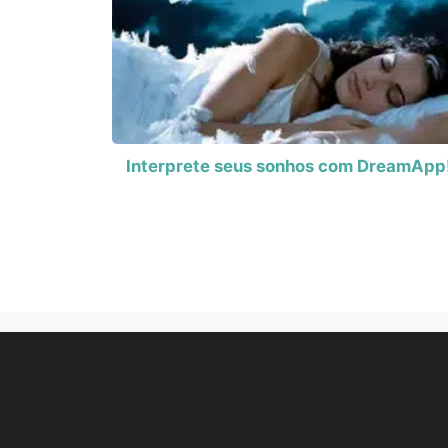
Interprete seus sonhos com DreamApp