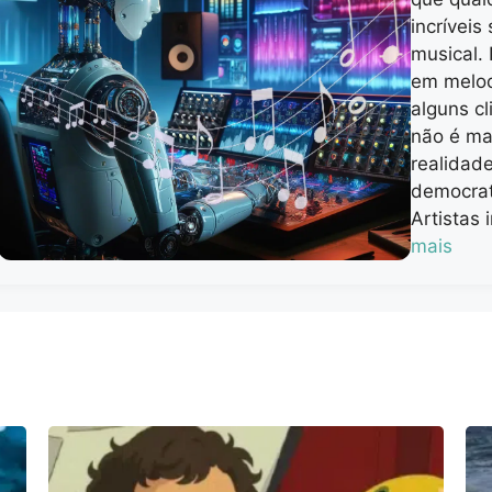
incrívei
musical. 
em melod
alguns cl
não é mai
realidade
democrat
Artistas
mais