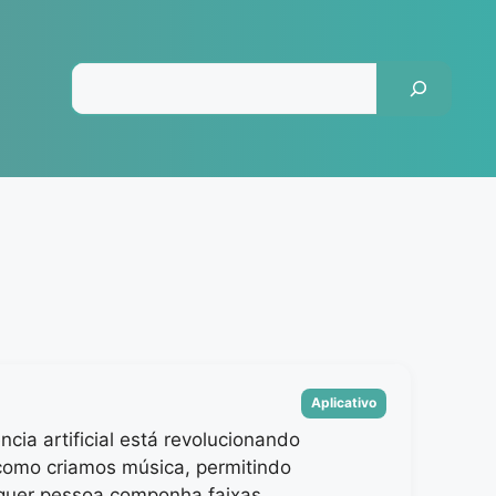
Pesquisar
Categorias
Aplicativo
ência artificial está revolucionando
como criamos música, permitindo
quer pessoa componha faixas