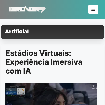
Pular
para
Menu
o
conteúdo
Artificial
Estádios Virtuais:
Experiência Imersiva
com IA