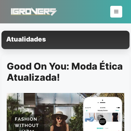
Pular
para
Menu
o
conteúdo
Atualidades
Good On You: Moda Ética
Atualizada!