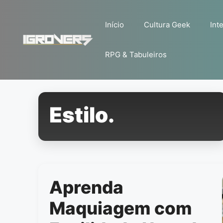
Pular
para
Início
Cultura Geek
Inte
o
conteúdo
RPG & Tabuleiros
Estilo.
Aprenda
Maquiagem com