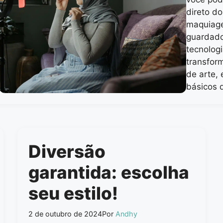
direto do
maquiage
guardado
tecnolog
transform
de arte,
básicos 
Diversão
garantida: escolha
seu estilo!
2 de outubro de 2024
Por
Andhy