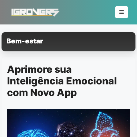
Pular
para
Menu
o
conteúdo
Bem-estar
Aprimore sua
Inteligência Emocional
com Novo App