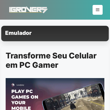
Pular
para
Menu
o
conteúdo
Emulador
Transforme Seu Celular
em PC Gamer