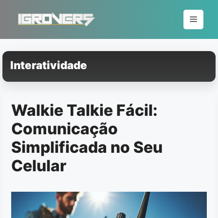
Pular
para
Menu
o
conteúdo
Interatividade
Walkie Talkie Fácil:
Comunicação
Simplificada no Seu
Celular