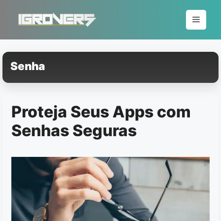
Pular
para
Menu
o
conteúdo
Senha
Proteja Seus Apps com
Senhas Seguras