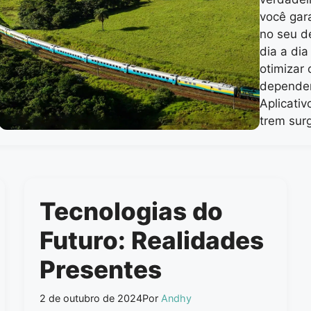
você gar
no seu de
dia a dia
otimizar
dependem
Aplicativ
trem sur
Tecnologias do
Futuro: Realidades
Presentes
2 de outubro de 2024
Por
Andhy