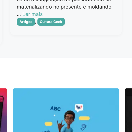
materializando no presente e moldando
…
Ler mais
Categorias
,
Artigos
Cultura Geek