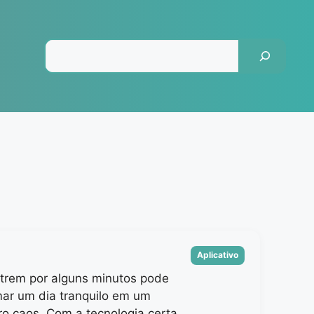
Pesquisar
Categorias
Aplicativo
 trem por alguns minutos pode
mar um dia tranquilo em um
ro caos. Com a tecnologia certa,